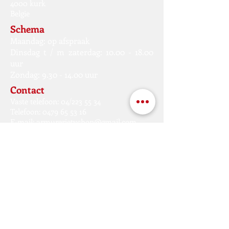
4000 kurk
Belgie
Schema
Maandag: op afspraak
Dinsdag t / m zaterdag:
10.00 - 18.00
uur
Zondag:
9.30 - 14.00
uur
Contact
Vaste telefoon: 04/223 55 34
Telefoon:
0479 65 53 16
E-mail:
armurerietychon@gmail.com
© 2021 door ARMURERIE TYCHON. Alle rechten
voorbehouden.
Arsenaal Tychon BE
600447816
. Goedkeuringsnummer:
2/6/93/00052
© 2021 door ARMURERIE TYCHON. Alle rechten
voorbehouden.
Arsenaal Tychon BE
600447816
. Goedkeuringsnummer:
2/6/93/00052
© 2021 door ARMURERIE TYCHON. Alle rechten voorbehouden.