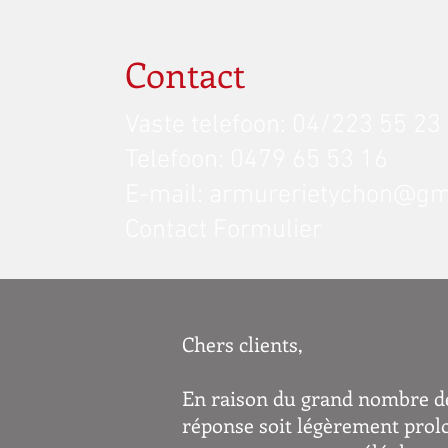
Contact
Vaste telefoon: 04/223 55 23
Telefoon: 0479 65 53 16
E-mail:
armurerietychon@gm
Contact Formulier
Chers clients,
En raison du grand nombre de
réponse soit légèrement prolon