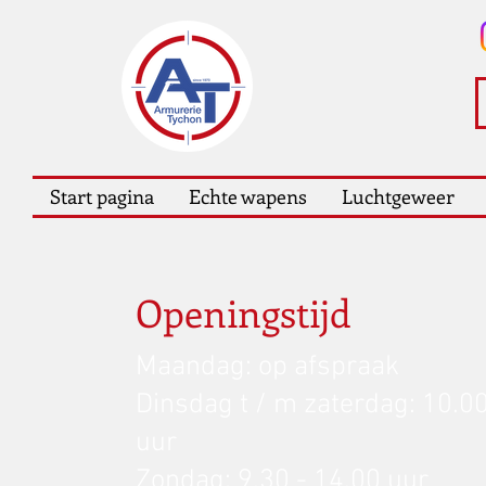
Start pagina
Echte wapens
Luchtgeweer
Openingstijd
Maandag: op afspraak
Dinsdag t / m zaterdag: 10.00
uur
Zondag: 9.30 - 14.00 uur