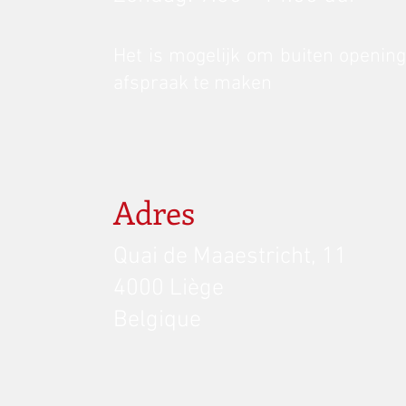
Het is mogelijk om buiten opening
afspraak te maken
Adres
Quai de Maaestricht, 11
4000 Liège
Belgique