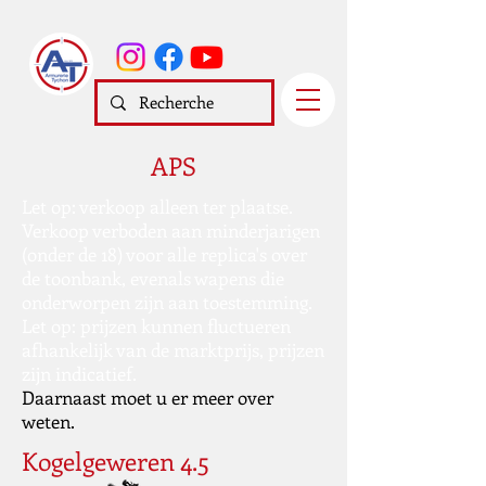
APS
Let op: verkoop alleen ter plaatse.
Verkoop verboden aan minderjarigen
(onder de 18) voor alle replica's over
de toonbank, evenals wapens die
onderworpen zijn aan toestemming.
Let op: prijzen kunnen fluctueren
afhankelijk van de marktprijs, prijzen
zijn indicatief.
Daarnaast moet u er meer over
weten.
Kogelgeweren 4.5