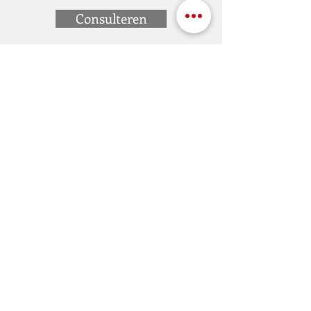
Consulteren
Adres
Kaai Maaestricht, 11
4000 kurk
Belgie
Schema
Maandag: op afspraak
Dinsdag t / m zaterdag:
10.00 - 18.00
uur
Zondag:
9.30 - 14.00
uur
Contact
Vaste telefoon: 04/223 55 34
Telefoon:
0479 65 53 16
E-mail:
armurerietychon@gmail.com
© 2021 door ARMURERIE TYCHON. Alle rechten
voorbehouden.
Arsenaal Tychon BE
600447816
. Goedkeuringsnummer: