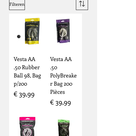
Filteren
Vesta AA
Vesta AA
.50 Rubber
.50
Ball 98, Bag
PolyBreake
p/200
r Bag 200
Pièces
Prijs
€ 39,99
Prijs
€ 39,99