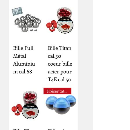
Bille Full
Bille Titan
Métal
cal.50
Aluminiu
coeur bille
m cal.68
acier pour
T4E cal.50
Présentation Vidéo