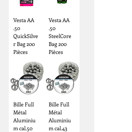
Vesta AA
Vesta AA
.50
.50
QuickSilve
SteelCore
r Bag 200
Bag 200
Pièces
Pièces
Bille Full
Bille Full
Métal
Métal
Aluminiu
Aluminiu
m cal.50
m cal.43