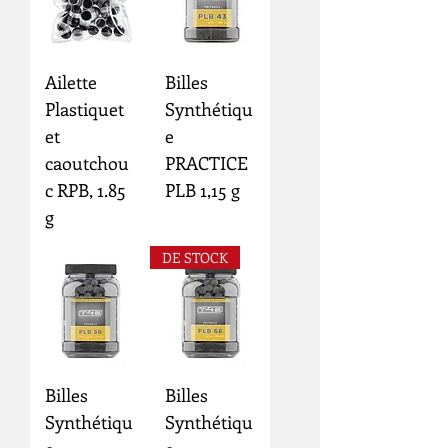
Ailette
Billes
Plastiquet
Synthétiqu
et
e
caoutchou
PRACTICE
c RPB, 1.85
PLB 1,15 g
g
DE STOCK
Billes
Billes
Synthétiqu
Synthétiqu