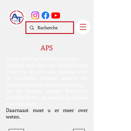
APS
Let op: verkoop alleen ter plaatse.
Verkoop verboden aan minderjarigen
(onder de 18) voor alle replica's over
de toonbank, evenals wapens die
onderworpen zijn aan toestemming.
Let op: prijzen kunnen fluctueren
afhankelijk van de marktprijs, prijzen
zijn indicatief.
Daarnaast moet u er meer over
weten.