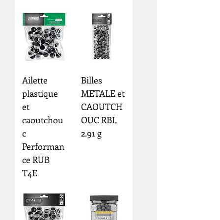
Ailette
Billes
plastique
METALE et
et
CAOUTCH
caoutchou
OUC RBI,
c
2.91 g
Performan
ce RUB
T4E