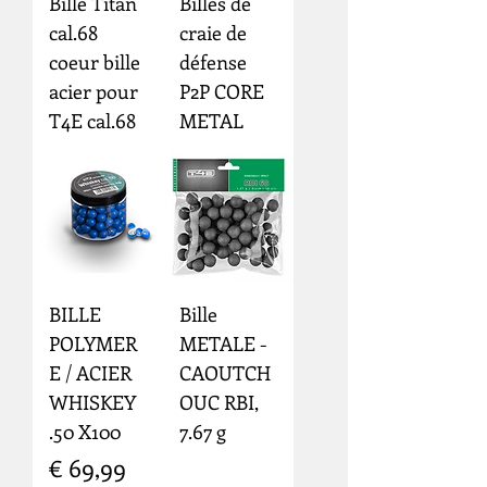
Bille Titan
Billes de
cal.68
craie de
coeur bille
défense
acier pour
P2P CORE
T4E cal.68
METAL
BILLE
Bille
POLYMER
METALE -
E / ACIER
CAOUTCH
WHISKEY
OUC RBI,
.50 X100
7.67 g
Prijs
€ 69,99