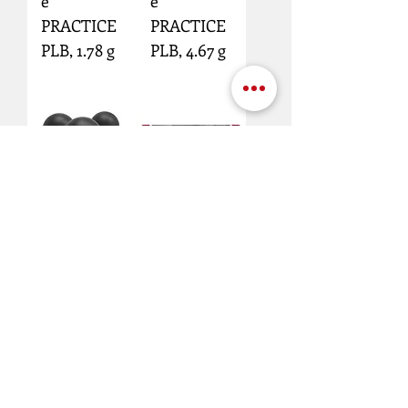
e
e
PRACTICE
PRACTICE
PLB, 1.78 g
PLB, 4.67 g
Billes
Billes craie
METALE et
CBP, 2.34 g
Caoutchou
c RBI 1,96 g