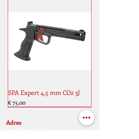
SPA Expert 4,5 mm CO2 3J
Prijs
€ 75,00
Nouveauté
Nouveauté
Adres
Kaai Maaestricht, 11
4000 kurk