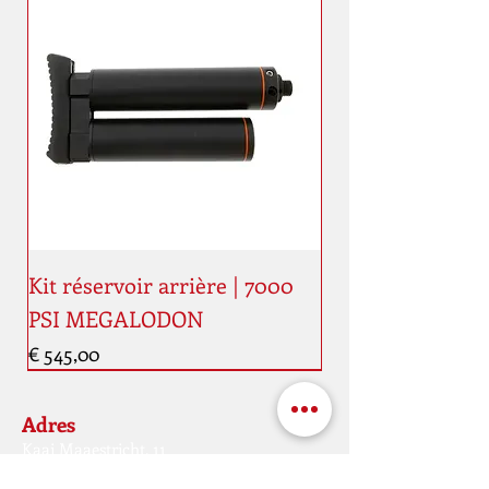
Kit réservoir arrière | 7000
PSI MEGALODON
Prijs
€ 545,00
Nouveauté
Nouveauté
Adres
Kaai Maaestricht, 11
4000 kurk