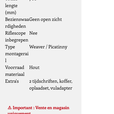
lengte
(mm)
Bezienswaa
Geen open zicht
rdigheden
Riflescope
Nee
inbegrepen
Type
Weaver / Picatinny
montagerai
l
Voorraad
Hout
materiaal
Extra's
2 tijdschriften, koffer,
oplaadset, vuladapter
⚠️ Important : Vente en magasin
uniquement