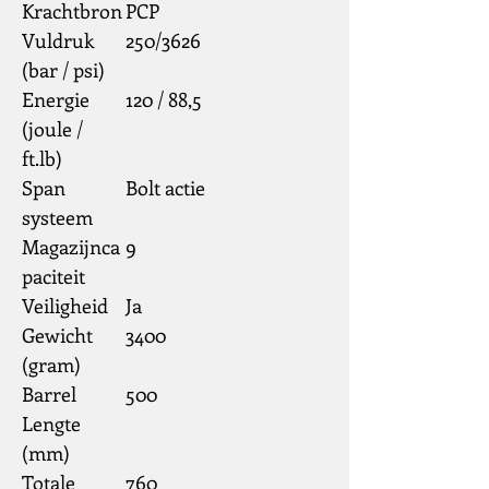
Krachtbron
PCP
Vuldruk
250/3626
(bar / psi)
Energie
120 / 88,5
(joule /
ft.lb)
Span
Bolt actie
systeem
Magazijnca
9
paciteit
Veiligheid
Ja
Gewicht
3400
(gram)
Barrel
500
Lengte
(mm)
Totale
760