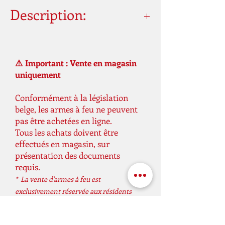
Description:
Modèle
80X Gris Guépard
Longueur du canon
3,9"
Largeur de la poignée
1,25"
⚠️ Important : Vente en magasin
Hauteur totale
4,9"
uniquement
Largeur totale
1,4"
Conformément à la législation
Famille
Série 80
belge, les armes à feu ne peuvent
Type d'arme à feu
Pistolets
pas être achetées en ligne.
Capacité du chargeur
13 tours
Tous les achats doivent être
Action
Chambre double/simple
effectués en magasin, sur
Matériau du cadre
Cadre en
présentation des documents
aluminium
requis.
Système de verrouillage
Retour de
* La vente d'armes à feu est
flamme
exclusivement réservée aux résidents
Longueur totale
6,8"
belges.
Poids à vide
25 oz
Taille du cadre
Micro Compact