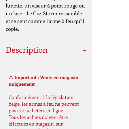
lunette, un viseur à point rouge ou
un laser. Le Cx4 Storm ressemble
et se sent comme l'arme à feu qu'il
copie.
Description
Calibre
Granulés de 4,5
mm (.177)
⚠️ Important : Vente en magasin
uniquement
La capacité du
30 tir (s)
chargeur
Conformément à la législation
belge, les armes à feu ne peuvent
Énergie
<7,5 joule (s)
pas être achetées en ligne.
Tous les achats doivent être
Rapidité
170 m / s
effectués en magasin, sur