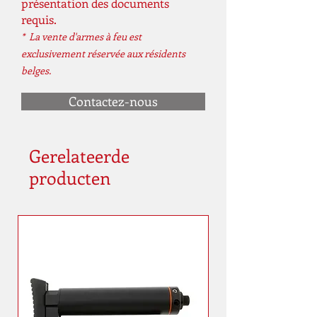
présentation des documents
Longueur
780 millimètre
requis.
* La vente d'armes à feu est
Poids
2400 grammes
exclusivement réservée aux résidents
belges.
Contactez-nous
Gerelateerde
producten