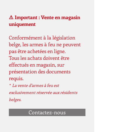
Garde-main BCMGunfighter™ avec
M-LOK®
Déclencheur à face plate
⚠️ Important : Vente en magasin
Stock SOPMOD de B5 Systems
uniquement
Frein de bouche PWS 762
Conformément à la législation
Viseurs pliables Williams Gun Sight
belge, les armes à feu ne peuvent
Company
pas être achetées en ligne.
Poignée pistolet B5 Systems P-Grip
Tous les achats doivent être
23
effectués en magasin, sur
Poignée de chargement ambidextre
présentation des documents
Radian Raptor-LT™.
requis.
Sélecteur de sécurité ambidextre,
* La vente d'armes à feu est
déverrouillage du verrou et
exclusivement réservée aux résidents
déverrouillage du chargeur
belges.
Cache-rails Magpul® Type-2 M-LOK
inclus
Contactez-nous
Assistance avant
Housse anti-poussière
Percuteur chromé