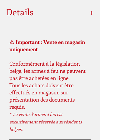
Details
Hop-Up: Ajustable
Mode de tir: semi automatique et
rafale
⚠️ Important : Vente en magasin
Capacité du chargeur: 450 coups
uniquement
Longueur: 765 mm
Longueur (crosse rétractée): 670 mm
Conformément à la législation
belge, les armes à feu ne peuvent
Longueur du canon: 363 mm
pas être achetées en ligne.
Calibre: 6mm
Tous les achats doivent être
Version du gearbox: 2
effectués en magasin, sur
Poids: 2.2 kg
présentation des documents
Poids de la livraison: 3.3 kg
requis.
* La vente d'armes à feu est
Une battere n'est pas livré avec.
exclusivement réservée aux résidents
belges.
Un chargeur de batterie n'est pas livré
avec.