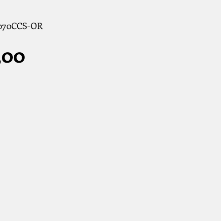
1070CCS-OR
Prijs
,00