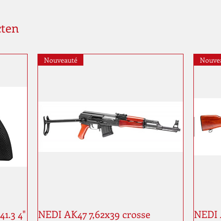
cten
Nouveauté
Nouve
1.3 4"
NEDI AK47 7,62x39 crosse
NEDI 