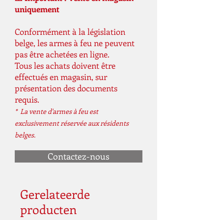
Energie (Joule / ft.lb): 7.5 / 5.5
uniquement
Gewicht (gram): 980
Slaglengte (mm): 250
Conformément à la législation
belge, les armes à feu ne peuvent
Lengte vizier (mm): 366-375
pas être achetées en ligne.
Totale lengte (mm) :415
Tous les achats doivent être
Materiaal: Hout
effectués en magasin, sur
Voorraad: Links / Rechts
présentation des documents
Aanvullingen: Koffer, vulmond,
requis.
gereedschap
* La vente d'armes à feu est
exclusivement réservée aux résidents
belges.
Contactez-nous
Gerelateerde
producten