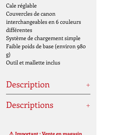
Cale réglable
Couvercles de canon
interchangeables en 6 couleurs
différentes
Système de chargement simple
Faible poids de base (environ 980
g)
Outil et mallette inclus
Description
Descriptions
Kaliber: 4,5 mm / .177
Energiebron: Samengeperste lucht
Vuldruk (bar / psi): 200 / 2900
⚠️ Important : Vente en magasin