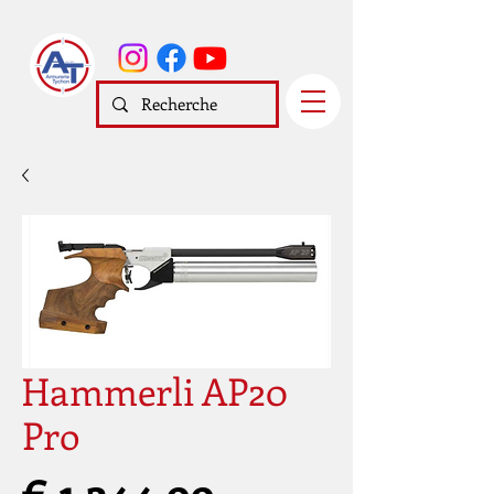
Hammerli AP20
Pro
Prijs
€ 1.244,99