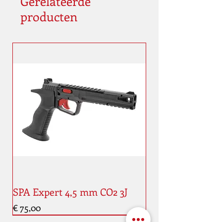
Gerelateerde
producten
SPA Expert 4,5 mm CO2 3J
Prijs
€ 75,00
Nouveauté
Nouveauté