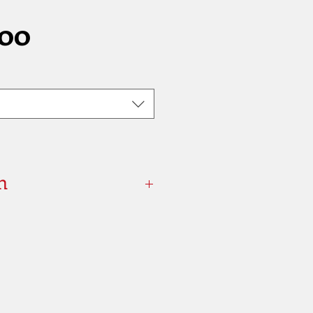
Prijs
,00
n
DR2-450333-020-00 -
4,5 mm (.177)
DR2-550333-020-00 -
5,5 mm (.22)
DR2-630333-020-00 -
6,35 mm (.25)