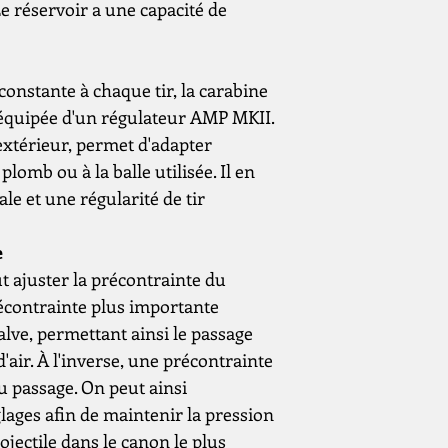
Réglementé
 réservoir a une capacité de
Énergie (Joule)
onstante à chaque tir, la carabine
Système de tens
équipée d'un régulateur AMP MKII.
Capacité d'entre
'extérieur, permet d'adapter
lomb ou à la balle utilisée. Il en
Poids (grammes)
le et une régularité de tir
Longueur de cou
e
(mm)
ut ajuster la précontrainte du
Longueur totale
écontrainte plus importante
(mm)
alve, permettant ainsi le passage
'air. À l'inverse, une précontrainte
Comprend une
du passage. On peut ainsi
lunette de visée
lages afin de maintenir la pression
Type de rail de
ojectile dans le canon le plus