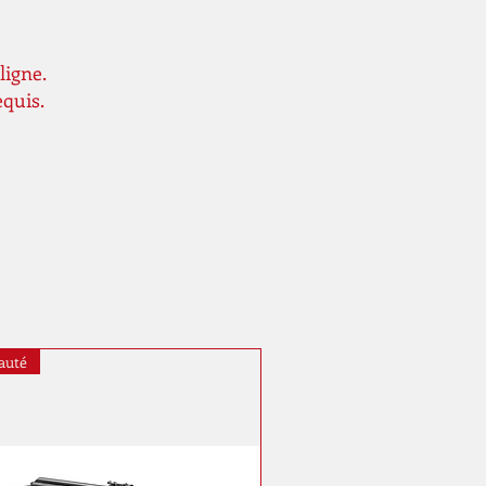
ligne.
equis.
auté