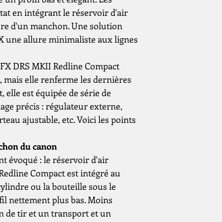
at en intégrant le réservoir d'air
ère d'un manchon. Une solution
X une allure minimaliste aux lignes
État du produit
Calibre
é FX DRS MKII Redline Compact
, mais elle renferme les dernières
 elle est équipée de série de
ge précis : régulateur externe,
Source
eau ajustable, etc. Voici les points
d'alimentation
Capacité du cyli
nchon du canon
(cm³)
 évoqué : le réservoir d'air
edline Compact est intégré au
Pression de
lindre ou la bouteille sous le
remplissage (bar 
fil nettement plus bas. Moins
psi)
de tir et un transport et un