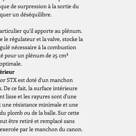
montage
que de surpression à la sortie du
quer un déséquilibre.
ballon
articulier qu'il apporte au plénum.
Matériau de la
bouteille
e le régulateur et la valve, stocke la
égulé nécessaire à la combustion
Vue
opté pour un plénum de 25 cm³
optimale.
Extras
érieur
ior STX est doté d'un manchon
 De ce fait, la surface intérieure
 lisse et les rayures sont d'une
it une résistance minimale et une
du plomb ou de la balle. Sur cette
ut être retiré et remplacé sans
n exercée par le manchon du canon.