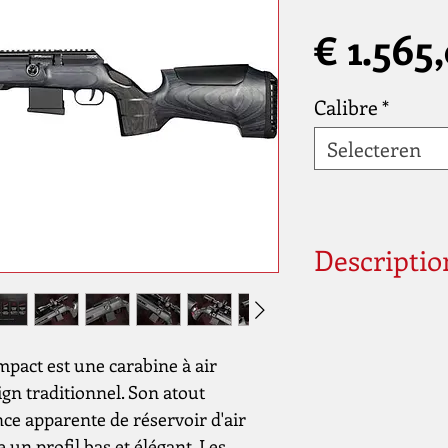
€ 1.565
Calibre
*
Selecteren
Descriptio
Code produit
pact est une carabine à air
gn traditionnel. Son atout
nce apparente de réservoir d'air
 un profil bas et élégant. Les