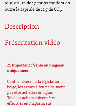
tout-en-un de 17 coups contient en
outre la capsule de 12 g de CO₂.
Description
Calibre : 4.5 mm (.177) BB
Présentation vidéo
Puissance (en joules) : <3
Source d'alimentation : 12 g de CO2
Nouvelle:
Capacité du chargeur : 17
https://youtu.be/SL7V1hXuGAY
Capacité de tir : 50
On vous présente ici l'ancienne version
⚠️ Important : Vente en magasin
Détente : Simple action
mais c est le meme principe pour
uniquement
Sécurité : Sécurité de détente
celle-ci
automatique
https://youtu.be/Akh-Ly5lo8g
Conformément à la législation
Longueur : 202 mm
belge, les armes à feu ne peuvent
Poids : 710 g
pas être achetées en ligne.
Tous les achats doivent être
effectués en magasin, sur