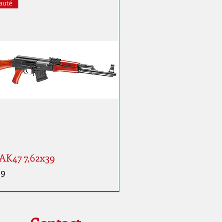
auté
AK47 7,62x39
99