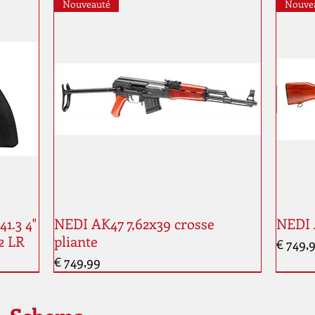
Nouveauté
Nouve
1.3 4"
NEDI AK47 7,62x39 crosse
NEDI 
2 LR
pliante
Prijs
€ 749,
Prijs
€ 749,99