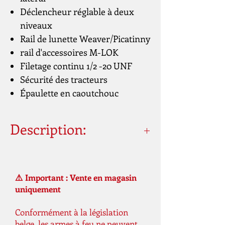
Déclencheur réglable à deux
niveaux
Rail de lunette Weaver/Picatinny
rail d'accessoires M-LOK
Filetage continu 1/2 -20 UNF
Sécurité des tracteurs
Épaulette en caoutchouc
Description:
Calibre
4,5 mm / .177, 5,5
mm / .22, 6,35
⚠️ Important : Vente en magasin
mm / .25, 7,62
uniquement
mm / .30
Conformément à la législation
Source
Air comprimé
belge, les armes à feu ne peuvent