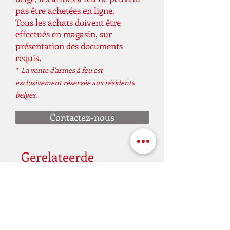
d'alimentation
pas être achetées en ligne.
Tous les achats doivent être
Capacité du
265
effectués en magasin, sur
cylindre (cm³)
présentation des documents
requis.
Pression de
250 / 3626
* La vente d'armes à feu est
remplissage
exclusivement réservée aux résidents
(bar / psi)
belges.
Réglementé
Oui
Contactez-nous
Énergie (Joule)
130
Gerelateerde
Système de
Levier latéral
tension
producten
Capacité
8, 10, 11, 13
d'entrepôt
Poids
3400