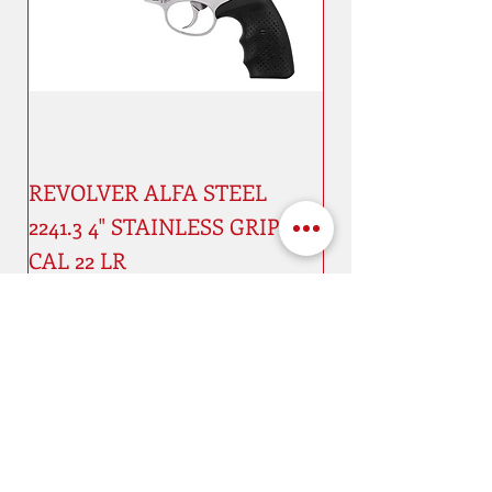
REVOLVER ALFA STEEL
2241.3 4" STAINLESS GRIP 9 -
CAL 22 LR
Prijs
€ 949,99
Nouveauté
Nouveauté
Adres
Kaai Maaestricht, 11
4000 kurk
Belgie
Schema