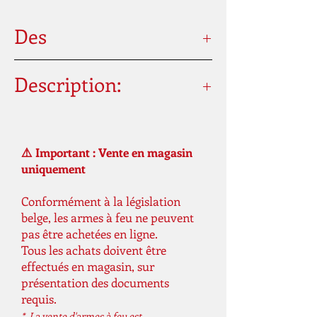
Des
Description:
Couleur
Noir
⚠️ Important : Vente en magasin
Calibre
11,4 mm / .45
uniquement
Source d'énergie
Pneumatique
Conformément à la législation
préchargé
belge, les armes à feu ne peuvent
(PCP)
pas être achetées en ligne.
Tous les achats doivent être
Système
Levier latéral
effectués en magasin, sur
d'armement
présentation des documents
requis.
Joules
450 Joules
* La vente d'armes à feu est