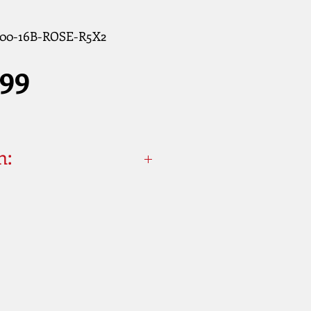
400-16B-ROSE-R5X2
Prijs
,99
n:
R5X2
tallé
mm]