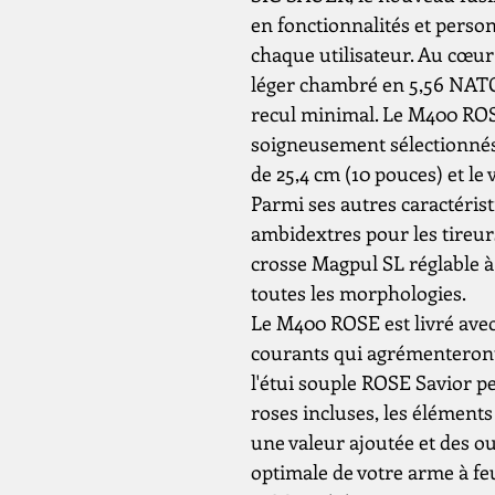
en fonctionnalités et person
chaque utilisateur. Au cœu
léger chambré en 5,56 NATO, 
recul minimal. Le M400 ROS
soigneusement sélectionnés
de 25,4 cm (10 pouces) et l
Parmi ses autres caractéris
ambidextres pour les tireurs
crosse Magpul SL réglable à 
toutes les morphologies.
Le M400 ROSE est livré ave
courants qui agrémenteront 
l'étui souple ROSE Savior p
roses incluses, les élément
une valeur ajoutée et des ou
optimale de votre arme à fe