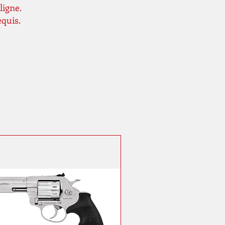
ligne.
equis.