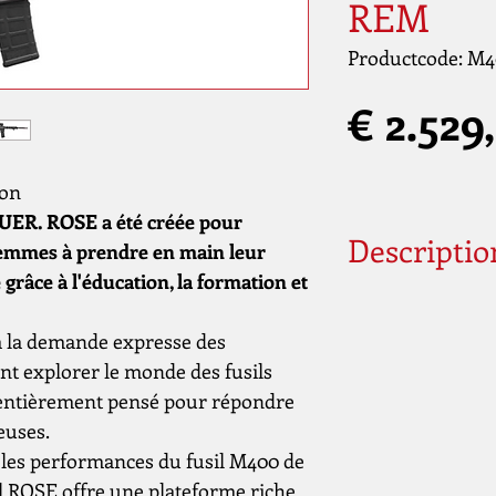
REM
Productcode: M
€ 2.529
ion
ER. ROSE a été créée pour
Descriptio
 femmes à prendre en main leur
grâce à l'éducation, la formation et
RM400-16B-ROSE-
Fusil
 la demande expresse des
5,56 NATO
 explorer le monde des fusils
ROMEO5 GENII ins
 entièrement pensé pour répondre
16 pouces [406,4 
euses.
t les performances du fusil M400 de
l ROSE offre une plateforme riche