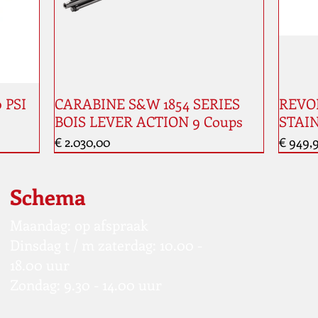
0 PSI
CARABINE S&W 1854 SERIES
REVOL
BOIS LEVER ACTION 9 Coups
STAIN
Prijs
Prijs
€ 2.030,00
€ 949,
Nouveauté
Schema
Maandag: op afspraak
Dinsdag t / m zaterdag: 10.00 -
18.00 uur
Zondag: 9.30 - 14.00 uur