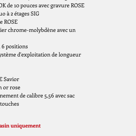
OK de 10 pouces avec gravure ROSE
o à 2 étages SIG
ée ROSE
cier chrome-molybdène avec un
6 positions
système d'exploitation de longueur
E Savior
 or rose
înement de calibre 5,56 avec sac
artouches
gasin uniquement