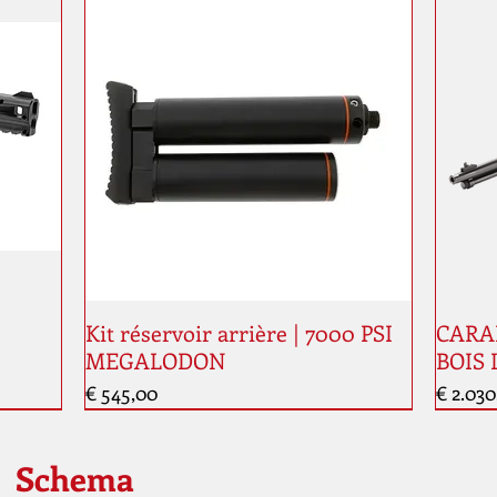
Kit réservoir arrière | 7000 PSI
CARAB
MEGALODON
BOIS 
Prijs
Prijs
€ 545,00
€ 2.030
Nouveauté
Nouve
Schema