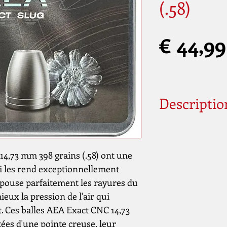
(.58)
€ 44,99
Descriptio
Calibre
4,73 mm 398 grains (.58) ont une
Forme de balle
qui les rend exceptionnellement
Poids de la balle
épouse parfaitement les rayures du
(grain)
ieux la pression de l'air qui
nt. Ces balles AEA Exact CNC 14,73
Longueur de la bi
tées d'une pointe creuse, leur
(mm)