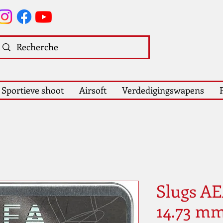
Sportieve shoot
Airsoft
Verdedigingswapens
Slugs A
14.73 mm