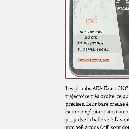
Les plombs AEA Exact CNC 1
trajectoire très droite, ce 
précises. Leur base creuse 
canon, exploitant ainsi au m
propulse la balle vers l'ava
mm 398 grains (.58) sont do