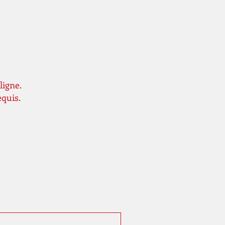
.58
30
ligne.
equis.