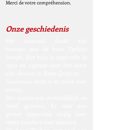
Merci de votre compréhension.
Onze geschiedenis
Het arsenaal dankt zijn
bestaan ​​aan de heer Tychon
Joseph. Het huis is opgericht in
1950 en opende voor het eerst
zijn deuren in Batte Quay 20.
Daarnaast moet u er meer over
weten.
Het succes was onmiddellijk en
bleef groeien. Er was een
groter oppervlak nodig voor
meer comfort voor klanten.
De heer Tychon verwierf een