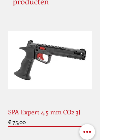
producten
SPA Expert 4,5 mm CO2 3J
Prijs
€ 75,00
Nouveauté
Nouveauté