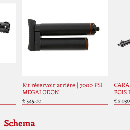
Kit réservoir arrière | 7000 PSI
CARAB
MEGALODON
BOIS 
Prijs
Prijs
€ 545,00
€ 2.030
Nouveauté
Nouve
Schema