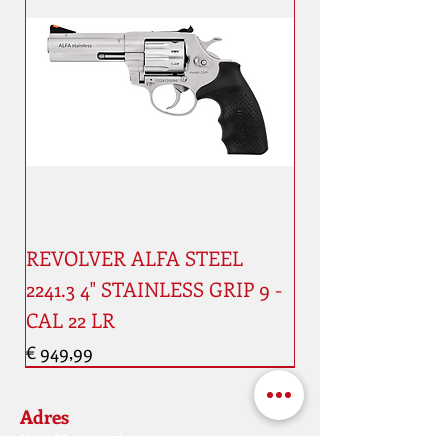
REVOLVER ALFA STEEL
2241.3 4" STAINLESS GRIP 9 -
CAL 22 LR
Prijs
€ 949,99
Nouveauté
Nouveauté
Adres
Kaai Maaestricht, 11