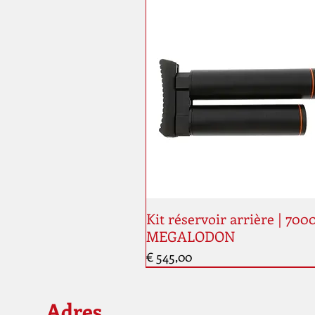
Kit réservoir arrière | 700
MEGALODON
Prijs
€ 545,00
Nouveauté
Adres