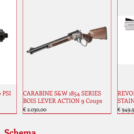
0 PSI
CARABINE S&W 1854 SERIES
REVOL
BOIS LEVER ACTION 9 Coups
STAIN
Prijs
Prijs
€ 2.030,00
€ 949,
Nouveauté
Schema