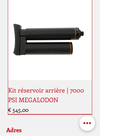
Kit réservoir arrière | 7000
PSI MEGALODON
Prijs
€ 545,00
Nouveauté
Nouveauté
Adres
Kaai Maaestricht, 11