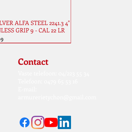
VER ALFA STEEL 2241.3 4"
LESS GRIP 9 - CAL 22 LR
99
Contact
Vaste telefoon: 04/223 55 34
Telefoon: 0479 65 53 16
E-mail:
armurerietychon@gmail.com