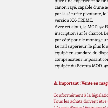
offre une expérience de tir
canon rayé, capable d'une a
par la sécurité pivotante, l
version XX-TREME.
Avec cet ajout, le MOD. 92 
inscription sur le chariot. L
par côté pour le montage un
Le rail supérieur, le plus lo
équipé en standard du dispo
compensateur imposant com
équipée du Beretta MOD. 92
⚠️ Important : Vente en ma
Conformément à la législatio
Tous les achats doivent être
* La vente d'armes à feu est exclusi