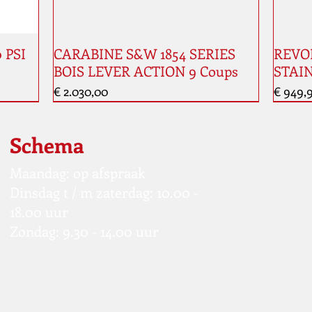
0 PSI
CARABINE S&W 1854 SERIES
REVOL
BOIS LEVER ACTION 9 Coups
STAIN
Prijs
Prijs
€ 2.030,00
€ 949,
Nouveauté
Schema
Maandag: op afspraak
Dinsdag t / m zaterdag: 10.00 -
18.00 uur
Zondag: 9.30 - 14.00 uur