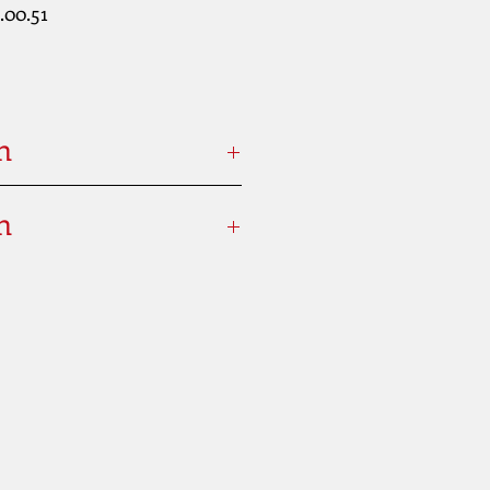
.00.51
n
Plombs de 4,5 mm
n
(.177)
e/KQ8MNw4DQoU
Capsule de CO₂ de 12
g
geur
8 coups
verrouillage manuel
des ailes