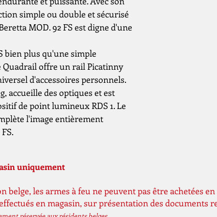
 endurante et puissante. Avec son
ction simple ou double et sécurisé
e Beretta MOD. 92 FS est digne d'une
FS bien plus qu'une simple
e Quadrail offre un rail Picatinny
iversel d'accessoires personnels.
ng, accueille des optiques et est
sitif de point lumineux RDS 1. Le
plète l'image entièrement
 FS.
gasin uniquement
n belge, les armes à feu ne peuvent pas être achetées en 
 effectués en magasin, sur présentation des documents r
vement réservée aux résidents belges.