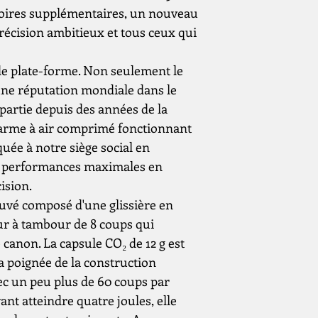
essoires supplémentaires, un nouveau
Sites touristique
précision ambitieux et tous ceux qui
Énergie maxima
 de plate-forme. Non seulement le
une réputation mondiale dans le
longueur
it partie depuis des années de la
rme à air comprimé fonctionnant
Longueur du can
uée à notre siège social en
Poids
es performances maximales en
ision.
Les particularité
ouvé composé d'une glissière en
ur à tambour de 8 coups qui
Vitesse de balle
 canon. La capsule CO₂ de 12 g est
a poignée de la construction
Déduction
ec un peu plus de 60 coups par
nt atteindre quatre joules, elle