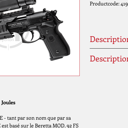
Productcode: 419
Descriptio
calibre
Descriptio
https://youtu.b
conduire
Capacité du char
/ tambour
5 Joules
Fusible
- tant par son nom que par sa
est basé sur le Beretta MOD. 92 FS