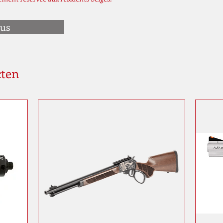
ous
cten