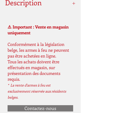
Description
Calibre
Plomb de 4,5
mm (.177)
⚠️ Important : Vente en magasin
uniquement
Source d'énergie
Capsule de 12 g
de CO₂
Conformément à la législation
belge, les armes à feu ne peuvent
La capacité du
18 coup (s)
pas être achetées en ligne.
chargeur
Tous les achats doivent être
effectués en magasin, sur
Sécurité
Manuel
présentation des documents
requis.
Sites
non réglable
* La vente d'armes à feu est
touristiques
exclusivement réservée aux résidents
belges.
Max. énergie
<3,0 joule (s)
Contactez-nous
Longueur
167 millimètre