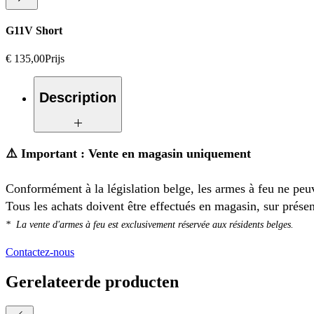
G11V Short
€ 135,00
Prijs
Description
Connexion
Kenwood
⚠️ Important : Vente en magasin uniquement
Conformément à la législation belge, les armes à feu ne peuv
Poids
220 g
Tous les achats doivent être effectués en magasin, sur prése
* La vente d'armes à feu est exclusivement réservée aux résidents belges.
Poids de la livraison
590 g
Contactez-nous
Gerelateerde producten