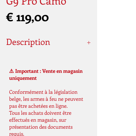
G9 Pro Camo
Prijs
€ 119,00
Description
Connexion
ICOM
⚠️ Important : Vente en magasin
Poids
260 g
uniquement
Poids de la livraison
580 g
Conformément à la législation
belge, les armes à feu ne peuvent
pas être achetées en ligne.
Tous les achats doivent être
effectués en magasin, sur
présentation des documents
requis.