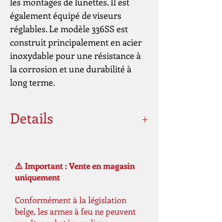
les montages de lunettes. Il est
également équipé de viseurs
réglables. Le modèle 336SS est
construit principalement en acier
inoxydable pour une résistance à
la corrosion et une durabilité à
long terme.
Details
Calibres
30-30
⚠️ Important : Vente en magasin
Capacité
6 coups
uniquement
du
chargeur
Conformément à la législation
belge, les armes à feu ne peuvent
Action
Action du levier ;