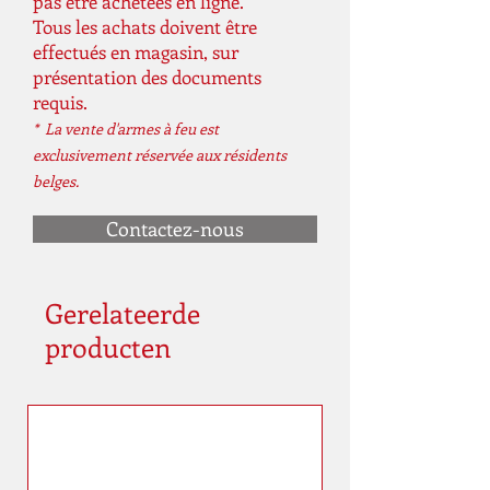
pas être achetées en ligne.
éjection latérale ;
Tous les achats doivent être
récepteur, canon,
effectués en magasin, sur
levier, plaque de garde,
présentation des documents
tube du chargeur et
requis.
porte de chargement
* La vente d'armes à feu est
en acier inoxydable.
exclusivement réservée aux résidents
Sécurité du bloc
belges.
marteau.
Contactez-nous
Matériel
Crosse pistolet en
noyer noir américain
avec peigne cannelé ;
Gerelateerde
quadrillage coupé ;
producten
plaquette de crosse de
fusil en caoutchouc ;
goujons pivotants
nickelés.
Canon
20" avec rayures Micro-