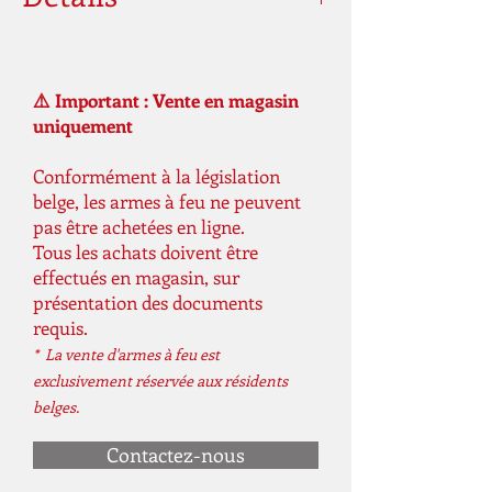
Calibres
30/30 Win.
⚠️ Important : Vente en magasin
Capacité
tubulaire 6 coups
uniquement
du
chargeur
Conformément à la législation
belge, les armes à feu ne peuvent
Action
Action du levier ;
pas être achetées en ligne.
éjection latérale ;
Tous les achats doivent être
récepteur à dessus
effectués en magasin, sur
plein ; surfaces
présentation des documents
métalliques
requis.
profondément bleuies ;
* La vente d'armes à feu est
détente en acier plaqué
exclusivement réservée aux résidents
or ; sécurité du bloc
belges.
marteau.
Contactez-nous
Matériel
bois dur découpé et