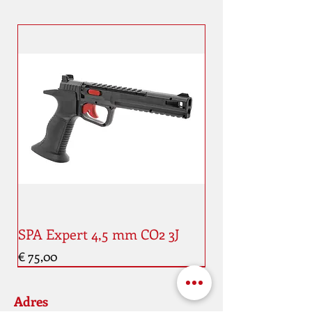
SPA Expert 4,5 mm CO2 3J
Prijs
€ 75,00
Nouveauté
Nouveauté
Adres