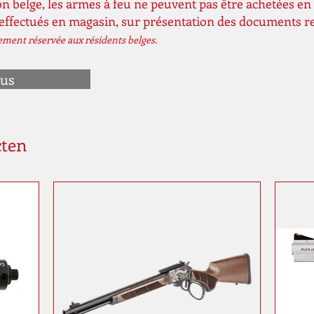
n belge, les armes à feu ne peuvent pas être achetées en 
 effectués en magasin, sur présentation des documents r
vement réservée aux résidents belges.
ous
cten