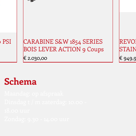
0 PSI
CARABINE S&W 1854 SERIES
REVOL
BOIS LEVER ACTION 9 Coups
STAIN
Prijs
Prijs
€ 2.030,00
€ 949,
Nouveauté
Schema
Maandag: op afspraak
Dinsdag t / m zaterdag: 10.00 -
18.00 uur
Zondag: 9.30 - 14.00 uur