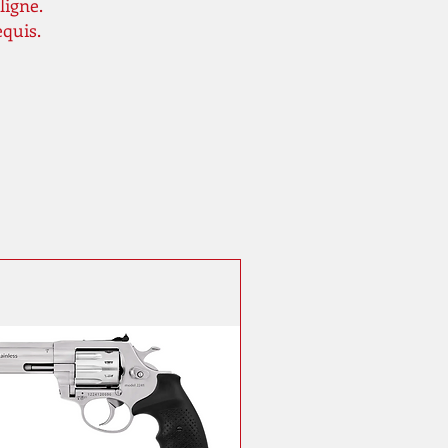
ligne.
equis.