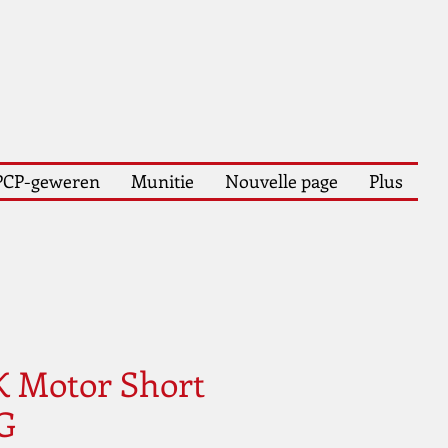
PCP-geweren
Munitie
Nouvelle page
Plus
K Motor Short
G