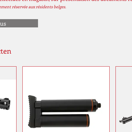
vement réservée aux résidents belges.
ous
cten