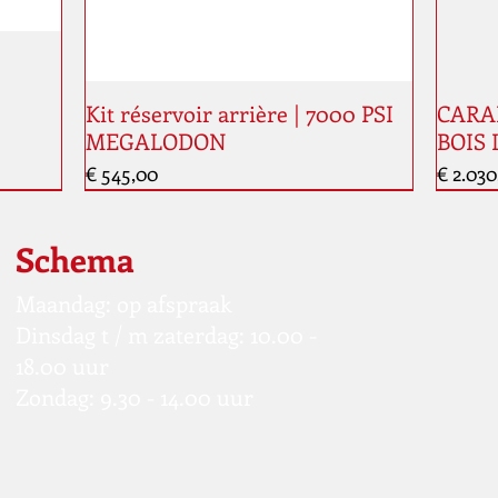
Kit réservoir arrière | 7000 PSI
CARAB
MEGALODON
BOIS 
Prijs
Prijs
€ 545,00
€ 2.030
Nouveauté
Nouve
Schema
Maandag: op afspraak
Dinsdag t / m zaterdag: 10.00 -
18.00 uur
Zondag: 9.30 - 14.00 uur