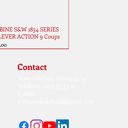
INE S&W 1854 SERIES
LEVER ACTION 9 Coups
,00
auté
Contact
Vaste telefoon: 04/223 55 34
Telefoon: 0479 65 53 16
E-mail:
armurerietychon@gmail.com