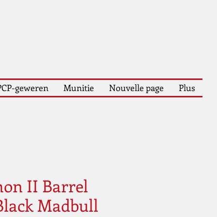
PCP-geweren
Munitie
Nouvelle page
Plus
hon II Barrel
lack Madbull