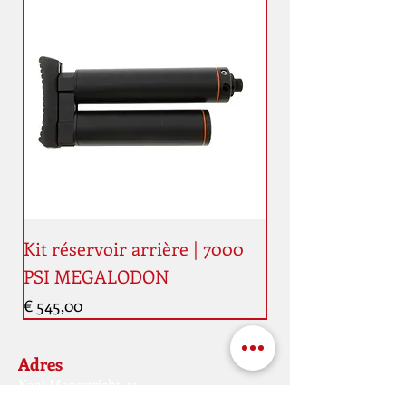
Kit réservoir arrière | 7000
PSI MEGALODON
Prijs
€ 545,00
Nouveauté
Nouveauté
Adres
Kaai Maaestricht, 11
4000 kurk