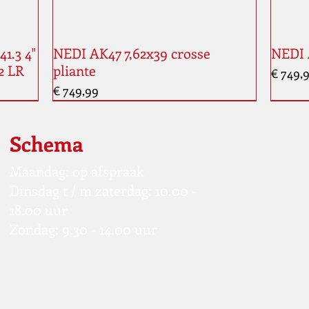
1.3 4"
NEDI AK47 7,62x39 crosse
NEDI 
2 LR
pliante
Prijs
€ 749,
Prijs
€ 749,99
Schema
Maandag: op afspraak
Dinsdag t / m zaterdag: 10.00 -
18.00 uur
Zondag: 9.30 - 14.00 uur