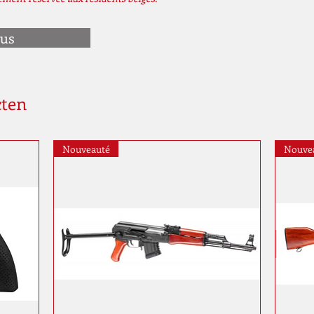
ous
cten
Nouveauté
Nouve