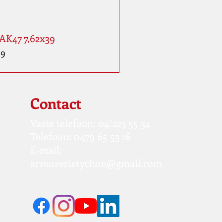
AK47 7,62x39
99
Contact
Vaste telefoon: 04/223 55 34
Telefoon: 0479 65 53 16
E-mail:
armurerietychon@gmail.com