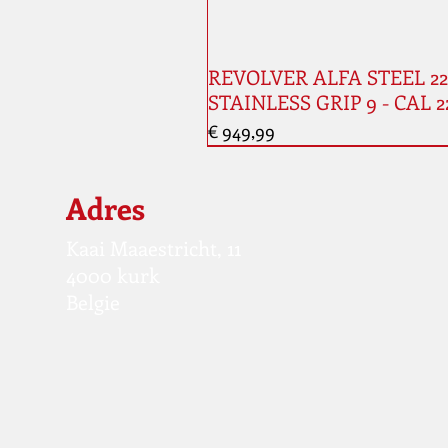
REVOLVER ALFA STEEL 224
STAINLESS GRIP 9 - CAL 2
Prijs
€ 949,99
Adres
Kaai Maaestricht, 11
4000 kurk
Belgie