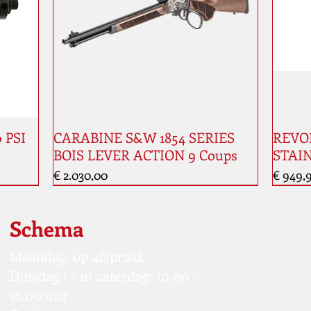
0 PSI
CARABINE S&W 1854 SERIES
REVOL
BOIS LEVER ACTION 9 Coups
STAIN
Prijs
Prijs
€ 2.030,00
€ 949,
Nouveauté
Schema
Maandag: op afspraak
Dinsdag t / m zaterdag: 10.00 -
18.00 uur