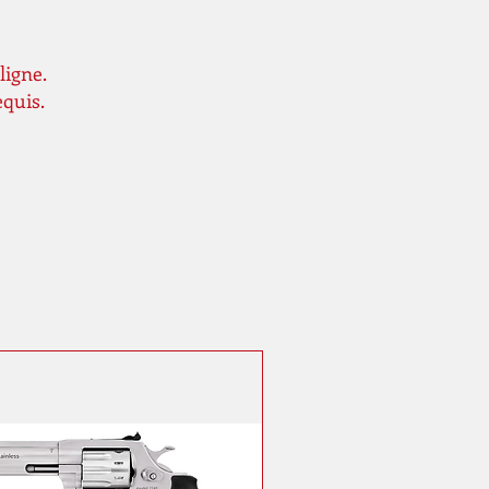
ligne.
equis.